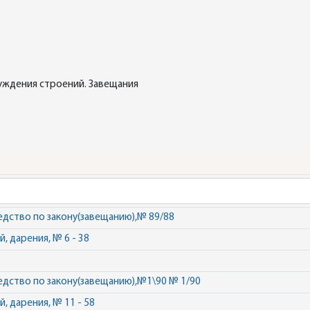
уждения строений. Завещания
едство по закону(завещанию),№ 89/88
 дарения, № 6 - 38
едство по закону(завещанию),№1\90 № 1/90
 дарения, № 11 - 58