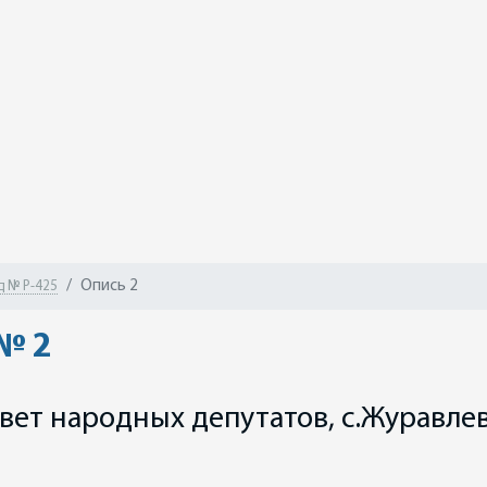
Опись 2
 № Р-425
№ 2
вет народных депутатов, с.Журавлев