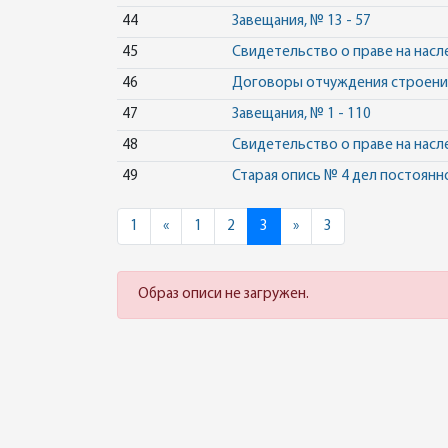
44
Завещания, № 13 - 57
45
Свидетельство о праве на насле
46
Договоры отчуждения строений,
47
Завещания, № 1 - 110
48
Свидетельство о праве на насл
49
Старая опись № 4 дел постоянн
Previous
Next
1
«
1
2
3
»
3
Образ описи не загружен.