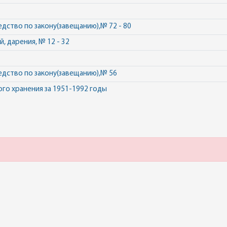
дство по закону(завещанию),№ 72 - 80
 дарения, № 12 - 32
едство по закону(завещанию),№ 56
ого хранения за 1951-1992 годы