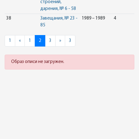
строений,
дарения, № 6 - 58
38
Завещания, № 23 -
1989 – 1989
4
85
Previous
Next
1
«
1
2
3
»
3
Образ описи не загружен.