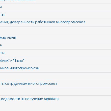
а
аты
рения, доверенности работников многопромсоюза
омартелей
а
аты
ник" и "1 мая"
тников многопромсоюза
аты сотрудникам многопромсоюза
, ведомости на получение зарплаты