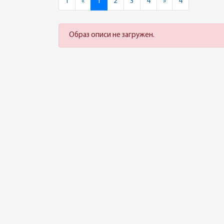
Previous
Next
1
«
1
2
3
4
»
4
Образ описи не загружен.