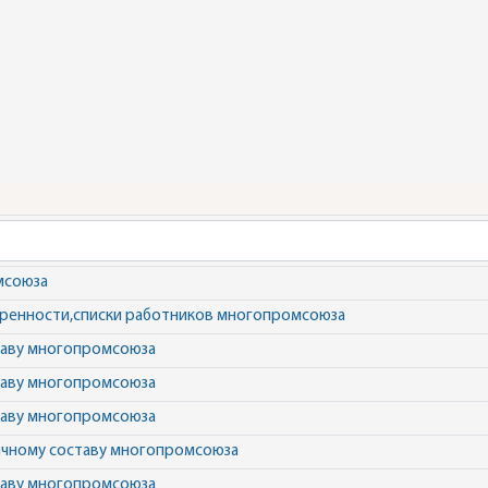
мсоюза
еренности,списки работников многопромсоюза
ставу многопромсоюза
ставу многопромсоюза
ставу многопромсоюза
личному составу многопромсоюза
ставу многопромсоюза