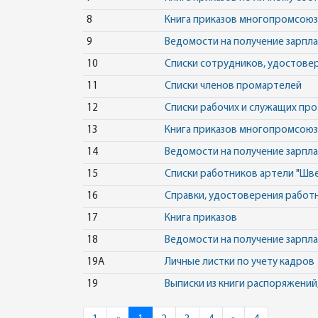
8
Книга приказов многопромсоюз
9
Ведомости на получение зарпл
10
Списки сотрудников, удостове
11
Списки членов промартелей
12
Списки рабочих и служащих пр
13
Книга приказов многопромсоюз
14
Ведомости на получение зарпл
15
Списки работников артели "Швей
16
Справки, удостоверения рабо
17
Книга приказов
18
Ведомости на получение зарпл
19А
Личные листки по учету кадров
19
Выписки из книги распоряжений