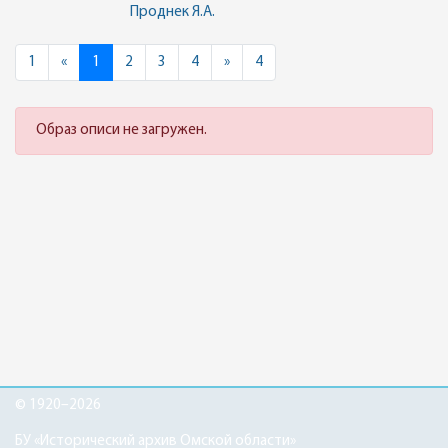
Проднек Я.А.
Previous
Next
1
«
1
2
3
4
»
4
Образ описи не загружен.
© 1920–2026
БУ «Исторический архив Омской области»