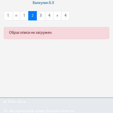
Валеулин Б.Х
Previous
Next
1
«
1
2
3
4
»
4
Образ описи не загружен.
© 1920–2026
БУ «Исторический архив Омской области»