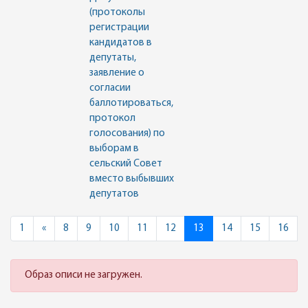
(протоколы
регистрации
кандидатов в
депутаты,
заявление о
согласии
баллотироваться,
протокол
голосования) по
выборам в
сельский Совет
вместо выбывших
депутатов
Previous
1
«
8
9
10
11
12
13
14
15
16
Образ описи не загружен.