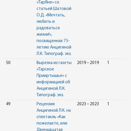
«ТарЯне» со
статьей Шатовой
О.Д. «Мечтать,
любить и
радоваться
жизни!»,
посвященная 75-
летию Анцигиной
Л.К. Типограф. экз.
50
Вырезка из газеты
2019 – 2019
1
«Тарское
Прииртышье» с
информацией об
Анцигиной Л.К.
Типограф. экз.
49
Рецензия
2023 – 2023
1
Анцигиной Л.К. на
спектакль «Как
пожелаете, или
Двенадцатая