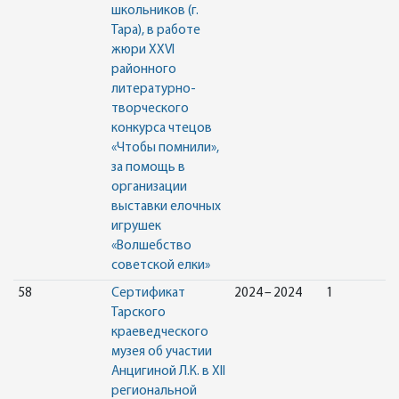
школьников (г.
Тара), в работе
жюри XXVI
районного
литературно-
творческого
конкурса чтецов
«Чтобы помнили»,
за помощь в
организации
выставки елочных
игрушек
«Волшебство
советской елки»
58
Сертификат
2024 – 2024
1
Тарского
краеведческого
музея об участии
Анцигиной Л.К. в XII
региональной