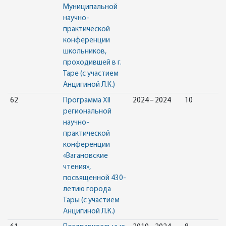
Муниципальной
научно-
практической
конференции
школьников,
проходившей в г.
Таре (с участием
Анцигиной Л.К.)
62
Программа XII
2024 – 2024
10
региональной
научно-
практической
конференции
«Вагановские
чтения»,
посвященной 430-
летию города
Тары (с участием
Анцигиной Л.К.)