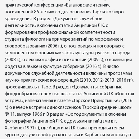
практической конференции «Вагановские чтения»,
посвященной 85-летию со дня основания Тарского бюро
краеведения. В раздел «Документы служебной
деятельности» включены статьи Анцигиной Л.К. о
формировании профессиональной компетентности
студента филолога на примере занятий по морфемике и
словообразованию (2006 г.), о пословицах и поговорках с
компонентом «зооним» как часть культуры русского народа
(2008 г.), о лексикографии и психологии (2009 г.), о номинации
родства в языке и культуре сибиряков (2016 г.). В число
документов служебной деятельности включены программы
научно-практических конференций (2010, 2012-2013, 2016 гг.),
проходивших в г. Таре. В раздел «Документы, собранные
фондообразователем» вошла статья Анцигиной Л.К. «Золотая
встреча», напечатанная в газете «Тарское Прииртышье» (2016
г.) о вечере встречи одноклассников Тарской средней школы
№ 11, выпуск 1966 г. В раздел «Фотодокументы» включены
фотографии Анцигиной Л.К. с друзьями китайцами в г.
Харбине (1991 г.), где Анцигина Л.К. была преподавателем
курсов для учителей русского языка в Харбинском институте