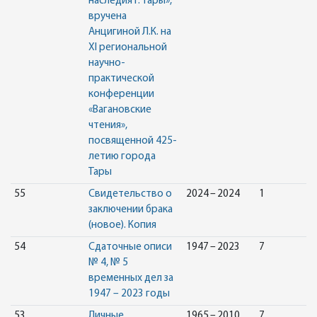
наследия г. Тары»,
вручена
Анцигиной Л.К. на
XI региональной
научно-
практической
конференции
«Вагановские
чтения»,
посвященной 425-
летию города
Тары
55
Свидетельство о
2024 – 2024
1
заключении брака
(новое). Копия
54
Сдаточные описи
1947 – 2023
7
№ 4, № 5
временных дел за
1947 – 2023 годы
53
Личные
1965 – 2010
7