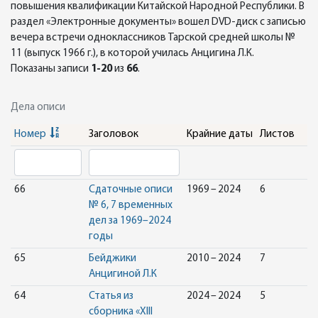
повышения квалификации Китайской Народной Республики. В
раздел «Электронные документы» вошел DVD-диск с записью
вечера встречи одноклассников Тарской средней школы №
11 (выпуск 1966 г.), в которой училась Анцигина Л.К.
Показаны записи
1-20
из
66
.
Дела описи
Номер
Заголовок
Крайние даты
Листов
66
Сдаточные описи
1969 – 2024
6
№ 6, 7 временных
дел за 1969–2024
годы
65
Бейджики
2010 – 2024
7
Анцигиной Л.К
64
Статья из
2024 – 2024
5
сборника «XIII