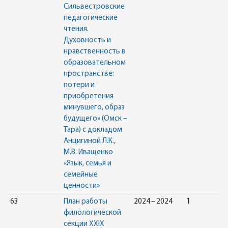
Сильвестровские
педагогические
чтения.
Духовность и
нравственность в
образовательном
пространстве:
потери и
приобретения
минувшего, образ
будущего» (Омск –
Тара) с докладом
Анцигиной Л.К.,
М.В. Иващенко
«Язык, семья и
семейные
ценности»
63
План работы
2024 – 2024
1
филологической
секции XXIX