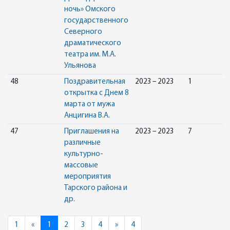
ночь» Омского
государственного
Северного
драматического
театра им. М.А.
Ульянова
48
Поздравительная
2023 – 2023
1
открытка с Днем 8
марта от мужа
Анцигина В.А.
47
Приглашения на
2023 – 2023
7
различные
культурно-
массовые
мероприятия
Тарского района и
др.
Previous
Next
1
«
1
2
3
4
»
4