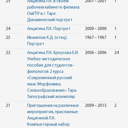
25
Анцигина Л.К. в своем
2001 – 2001
1
рабочем кабинете филиала
ОмГПУ в г. Таре.
Динамический портрет
24
Анцигина Л.К. Портрет
2000 – 2000
1
23
Иванилов К.Д. (отец).
1967 – 1967
1
Портрет
22
Анцигина Л.К. Бреусова Е.И.
2006 – 2006
24
Учебно-методическое
пособие для студентов-
филологов 2 курса
«Современный русский
язык: Морфемика.
Словообразование». Тара.
Типографский экземпляр
21
Приглашения на различные
2009 – 2015
2
мероприятия, присланные
Анцигиной Л.К.
Компьютерный набор