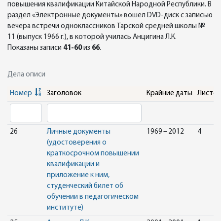
повышения квалификации Китайской Народной Республики. В
раздел «Электронные документы» вошел DVD-диск с записью
вечера встречи одноклассников Тарской средней школы №
11 (выпуск 1966 г.), в которой училась Анцигина Л.К.
Показаны записи
41-60
из
66
.
Дела описи
Номер
Заголовок
Крайние даты
Листо
26
Личные документы
1969 – 2012
4
(удостоверения о
краткосрочном повышении
квалификации и
приложение к ним,
студенческий билет об
обучении в педагогическом
институте)