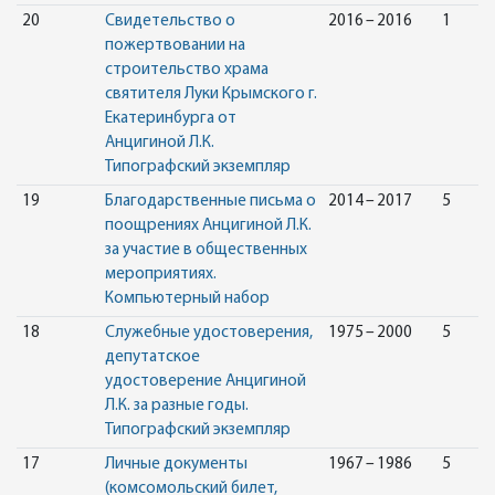
20
Свидетельство о
2016 – 2016
1
пожертвовании на
строительство храма
святителя Луки Крымского г.
Екатеринбурга от
Анцигиной Л.К.
Типографский экземпляр
19
Благодарственные письма о
2014 – 2017
5
поощрениях Анцигиной Л.К.
за участие в общественных
мероприятиях.
Компьютерный набор
18
Служебные удостоверения,
1975 – 2000
5
депутатское
удостоверение Анцигиной
Л.К. за разные годы.
Типографский экземпляр
17
Личные документы
1967 – 1986
5
(комсомольский билет,