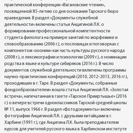
практической конференции «Вагановские чтения»,
посвященной 85-летию со дня основания Тарского бюро
краеведения. В раздел «Документы служебной
деятельности» включены статьи Анцигиной Л.К. о
формировании профессиональной компетентности
студента филолога на примере занятий по морфемике и
словообразованию (2006 г.), о пословицах и поговорках с
компонентом «зооним» как часть культуры русского народа
(2008 г.), о лексикографии и психологии (2009 г.), о номинации
родства в языке и культуре сибиряков (2016 г.). В число
документов служебной деятельности включены программы
научно-практических конференций (2010, 2012-2013, 2016 гг.),
проходивших в г. Таре. В раздел «Документы, собранные
фондообразователем» вошла статья Анцигиной Л.К. «Золотая
встреча», напечатанная в газете «Тарское Прииртышье» (2016
г.) о вечере встречи одноклассников Тарской средней школы
№ 11, выпуск 1966 г. В раздел «Фотодокументы» включены
фотографии Анцигиной Л.К. с друзьями китайцами в г.
Харбине (1991 г.), где Анцигина Л.К. была преподавателем
курсов для учителей русского языка в Харбинском институте