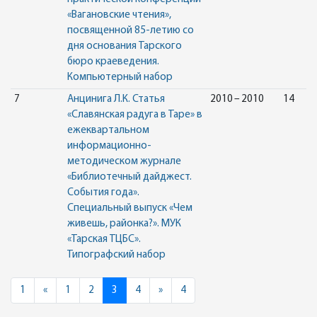
«Вагановские чтения»,
посвященной 85-летию со
дня основания Тарского
бюро краеведения.
Компьютерный набор
7
Анцинига Л.К. Статья
2010 – 2010
14
«Славянская радуга в Таре» в
ежеквартальном
информационно-
методическом журнале
«Библиотечный дайджест.
События года».
Специальный выпуск «Чем
живешь, районка?». МУК
«Тарская ТЦБС».
Типографский набор
Previous
Next
1
«
1
2
3
4
»
4