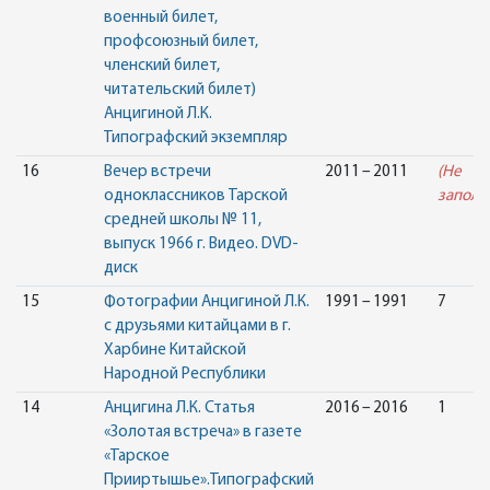
военный билет,
профсоюзный билет,
членский билет,
читательский билет)
Анцигиной Л.К.
Типографский экземпляр
16
Вечер встречи
2011 – 2011
(Не
одноклассников Тарской
заполн
средней школы № 11,
выпуск 1966 г. Видео. DVD-
диск
15
Фотографии Анцигиной Л.К.
1991 – 1991
7
с друзьями китайцами в г.
Харбине Китайской
Народной Республики
14
Анцигина Л.К. Статья
2016 – 2016
1
«Золотая встреча» в газете
«Тарское
Прииртышье».Типографский