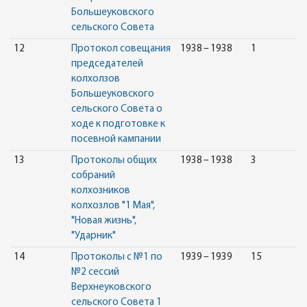
Большеуковского
сельского Совета
12
Протокол совещания
1938 – 1938
1
председателей
колхолзов
Большеуковского
сельского Совета о
ходе к подготовке к
посевной кампании
13
Протоколы общих
1938 – 1938
3
собраний
колхозников
колхозлов "1 Мая",
"Новая жизнь",
"Ударник"
14
Протоколы с №1 по
1939 – 1939
15
№2 сессий
Верхнеуковского
сельского Совета 1