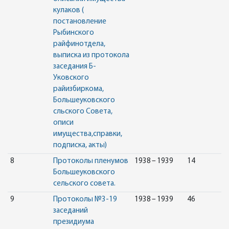
кулаков (
постановление
Рыбинского
райфинотдела,
выписка из протокола
заседания Б-
Уковского
райизбиркома,
Большеуковского
сльского Совета,
описи
имущества,справки,
подписка, акты)
8
Протоколы пленумов
1938 – 1939
14
Большеуковского
сельского совета.
9
Протоколы №3-19
1938 – 1939
46
заседаний
президиума