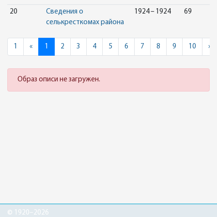
20
Сведения о
1924 – 1924
69
селькресткомах района
Previous
N
1
«
1
2
3
4
5
6
7
8
9
10
»
Образ описи не загружен.
© 1920–2026