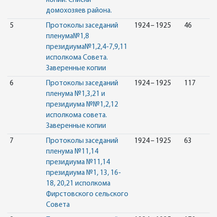
копии. Списки
домохозяев района.
5
Протоколы заседаний
1924 – 1925
46
пленума№1,8
президиума№1,2,4-7,9,11
исполкома Совета.
Заверенные копии
6
Протоколы заседаний
1924 – 1925
117
пленума №1,3,21 и
президиума №№1,2,12
исполкома совета.
Заверенные копии
7
Протоколы заседаний
1924 – 1925
63
пленума №11,14
президиума №11,14
президиума №1, 13, 16-
18, 20,21 исполкома
Фирстовского сельского
Совета