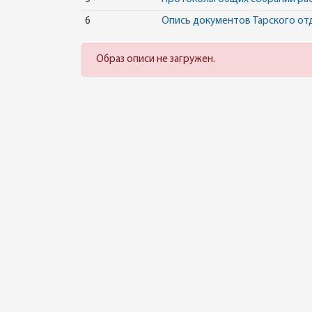
6
Опись документов Тарского от
Образ описи не загружен.