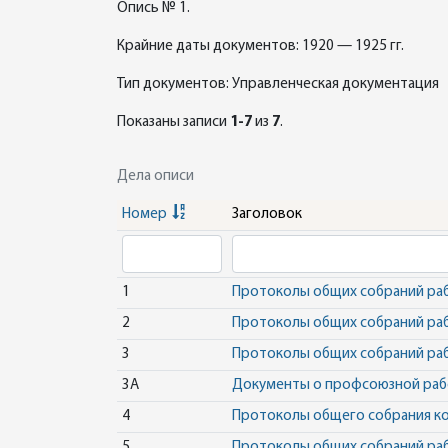
Опись № 1.
Крайние даты документов: 1920 — 1925 гг.
Тип документов: Управленческая документация
Показаны записи
1-7
из
7
.
Дела описи
Номер
Заголовок
1
Протоколы общих собраний ра
2
Протоколы общих собраний ра
3
Протоколы общих собраний ра
3А
Документы о профсоюзной раб
4
Протоколы общего собрания ко
5
Протоколы общих собраний ра