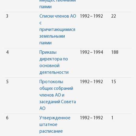
имущественными
паями
3
Списки членов АО
1992 – 1992
22
с
причитающимися
земельными
паями
4
Приказы
1992 – 1994
188
директора по
основной
деятельности
5
Протоколы
1992 – 1992
15
общих собраний
членов АО и
заседаний Совета
АО
6
Утвержденное
1992 – 1992
1
штатное
расписание