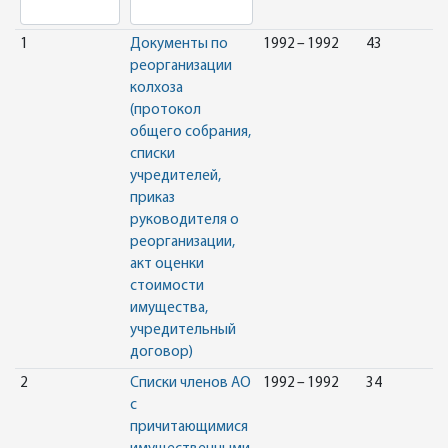
1
Документы по
1992 – 1992
43
реорганизации
колхоза
(протокол
общего собрания,
списки
учредителей,
приказ
руководителя о
реорганизации,
акт оценки
стоимости
имущества,
учредительный
договор)
2
Списки членов АО
1992 – 1992
34
с
причитающимися