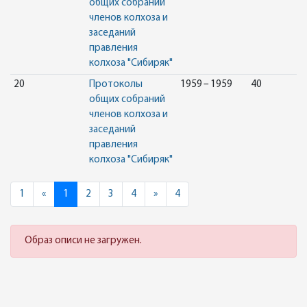
общих собраний
членов колхоза и
заседаний
правления
колхоза "Сибиряк"
20
Протоколы
1959 – 1959
40
общих собраний
членов колхоза и
заседаний
правления
колхоза "Сибиряк"
Previous
Next
1
«
1
2
3
4
»
4
Образ описи не загружен.