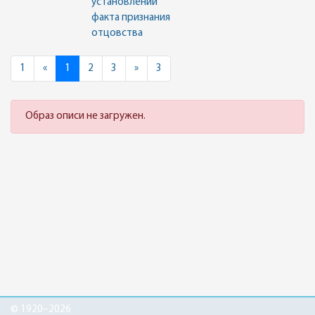
установлении
факта признания
отцовства
Previous
Next
1
«
1
2
3
»
3
Образ описи не загружен.
© 1920–2026