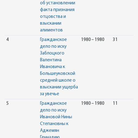
об установлении
факта признания
отцовства и
взыскании
алиментов
4
Гражданское
1980 – 1980
31
дело по иску
Заблоцкого
Валентина
Ивановича к
Большеуковской
средней школе о
взыскании ущерба
за увечье
5
Гражданское
1980 – 1980
11
дело по иску
Ивановой Нины
Степановны к
Аджемян
Геннадию