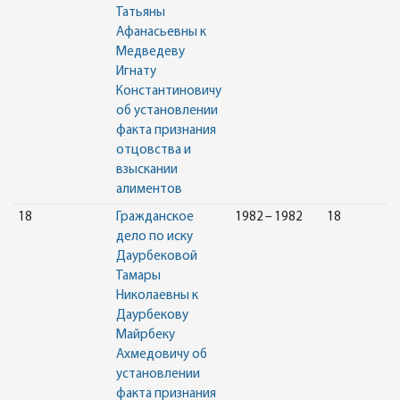
Татьяны
Афанасьевны к
Медведеву
Игнату
Константиновичу
об установлении
факта признания
отцовства и
взыскании
алиментов
18
Гражданское
1982 – 1982
18
дело по иску
Даурбековой
Тамары
Николаевны к
Даурбекову
Майрбеку
Ахмедовичу об
установлении
факта признания