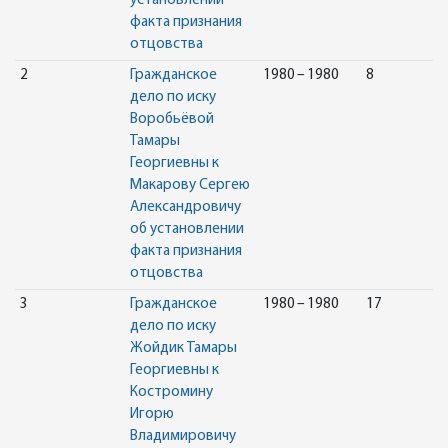
установлении
факта признания
отцовства
2
Гражданское
1980 – 1980
8
дело по иску
Воробьёвой
Тамары
Георгиевны к
Макарову Сергею
Александровичу
об установлении
факта признания
отцовства
3
Гражданское
1980 – 1980
17
дело по иску
Жойдик Тамары
Георгиевны к
Костромину
Игорю
Владимировичу