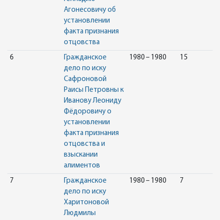
Агонесовичу об
установлении
факта признания
отцовства
6
Гражданское
1980 – 1980
15
дело по иску
Сафроновой
Раисы Петровны к
Иванову Леониду
Фёдоровичу о
установлении
факта признания
отцовства и
взыскании
алиментов
7
Гражданское
1980 – 1980
7
дело по иску
Харитоновой
Людмилы