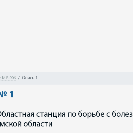
Опись 1
 № Р-906
№ 1
ластная станция по борьбе с боле
Омской области