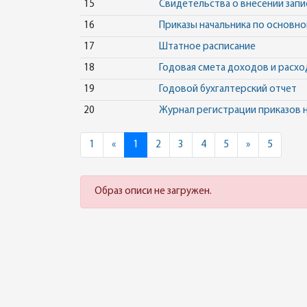
15
Свидетельства о внесении запи
16
Приказы начальника по основн
17
Штатное расписание
18
Годовая смета доходов и расх
19
Годовой бухгалтерский отчет
20
Журнал регистрации приказов 
Previous
Next
1
«
1
2
3
4
5
»
5
Образ описи не загружен.