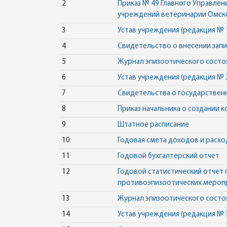
2
Приказ № 49 Главного Управле
учреждений ветеринарии Омско
3
Устав учреждения (редакция № 
4
Свидетельство о внесении запи
5
Журнал эпизоотического состо
6
Устав учреждения (редакция № 
7
Свидетельства о государствен
8
Приказ начальника о создании 
9
Штатное расписание
10
Годовая смета доходов и расх
11
Годовой бухгалтерский отчет
12
Годовой статистический отчет
противоэпизоотических меропри
13
Журнал эпизоотического состо
14
Устав учреждения (редакция № 