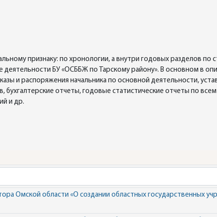
льному признаку: по хронологии, а внутри годовых разделов по 
 деятельности БУ «ОСББЖ по Тарскому району». В основном в о
казы и распоряжения начальника по основной деятельности, уста
в, бухгалтерские отчеты, годовые статистические отчеты по все
й и др.
тора Омской области «О создании областных государственных у