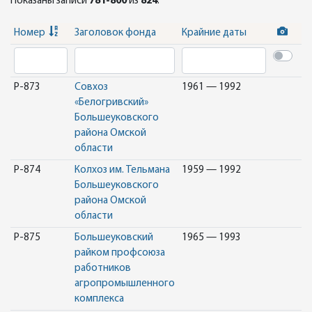
Показаны записи
781-800
из
824
.
Номер
Заголовок фонда
Крайние даты
Р-873
Совхоз
1961 — 1992
«Белогривский»
Большеуковского
района Омской
области
Р-874
Колхоз им. Тельмана
1959 — 1992
Большеуковского
района Омской
области
Р-875
Большеуковский
1965 — 1993
райком профсоюза
работников
агропромышленного
комплекса