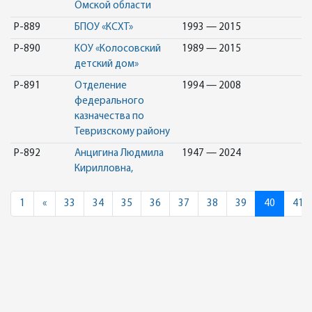
Омской области
Р-889
БПОУ «КСХТ»
1993 — 2015
Р-890
КОУ «Колосовский
1989 — 2015
детский дом»
Р-891
Отделение
1994 — 2008
федерального
казначества по
Тевризскому району
Р-892
Анцигина Людмила
1947 — 2024
Кирилловна,
Previous
1
«
33
34
35
36
37
38
39
40
41