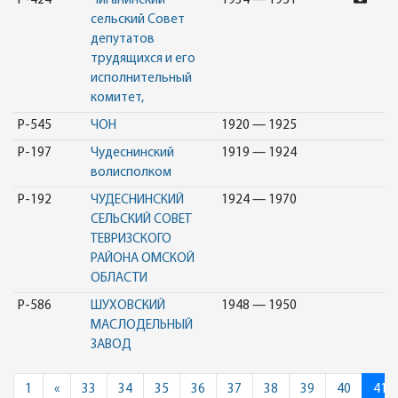
Р-424
Чиганинский
1934 — 1951
сельский Совет
депутатов
трудящихся и его
исполнительный
комитет,
Р-545
ЧОН
1920 — 1925
Р-197
Чудеснинский
1919 — 1924
волисполком
Р-192
ЧУДЕСНИНСКИЙ
1924 — 1970
СЕЛЬСКИЙ СОВЕТ
ТЕВРИЗСКОГО
РАЙОНА ОМСКОЙ
ОБЛАСТИ
Р-586
ШУХОВСКИЙ
1948 — 1950
МАСЛОДЕЛЬНЫЙ
ЗАВОД
Previous
1
«
33
34
35
36
37
38
39
40
41