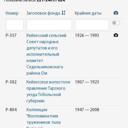
Показаны записи
221-240
из
824
.
Номер
Заголовок фонда
Крайние даты
Р-357
Кейзесский сельский
1926 — 1993
Совет народных
депутатов и его
исполнительный
комитет
Седельниковского
района Ом
Р-302
Кейзесское волостное
1907 — 1923
правление Тарского
уезда Тобольской
губернии
Р-804
Коллекция
1947 — 2008
"Воспоминатния
тружеников тыла