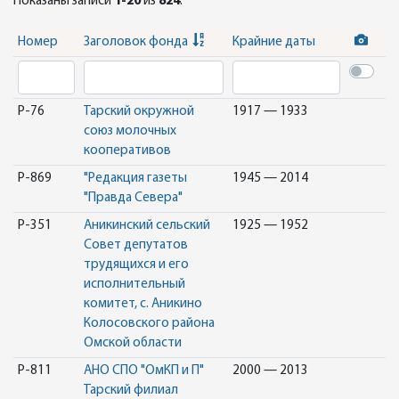
Показаны записи
1-20
из
824
.
Номер
Заголовок фонда
Крайние даты
Р-76
Тарский окружной
1917 — 1933
союз молочных
кооперативов
Р-869
"Редакция газеты
1945 — 2014
"Правда Севера"
Р-351
Аникинский сельский
1925 — 1952
Совет депутатов
трудящихся и его
исполнительный
комитет, с. Аникино
Колосовского района
Омской области
Р-811
АНО СПО "ОмКП и П"
2000 — 2013
Тарский филиал