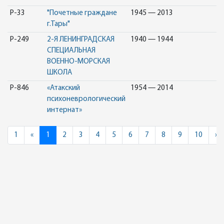
Р-33
"Почетные граждане
1945 — 2013
г.Тары"
Р-249
2-Я ЛЕНИНГРАДСКАЯ
1940 — 1944
СПЕЦИАЛЬНАЯ
ВОЕННО-МОРСКАЯ
ШКОЛА
Р-846
«Атакский
1954 — 2014
психоневрологический
интернат»
Previous
N
1
«
1
2
3
4
5
6
7
8
9
10
»