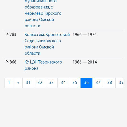
муниципального
образования, с.
Черняево Тарского
района Омской
области
Р-783
Колхоз им. Кропотовой
1966 — 1976
Седельниковского
района Омской
области
Р-866
КУ ЦЗН Тевризского
1966 — 2014
района
Previous
1
«
31
32
33
34
35
36
37
38
39