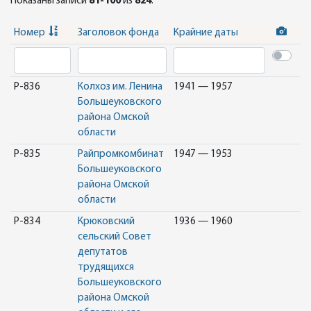
Показаны записи
81-100
из
824
.
Номер
Заголовок фонда
Крайние даты
Р-836
Колхоз им. Ленина
1941 — 1957
Большеуковского
района Омской
области
Р-835
Райпромкомбинат
1947 — 1953
Большеуковского
района Омской
области
Р-834
Крюковский
1936 — 1960
сельский Совет
депутатов
трудящихся
Большеуковского
района Омской