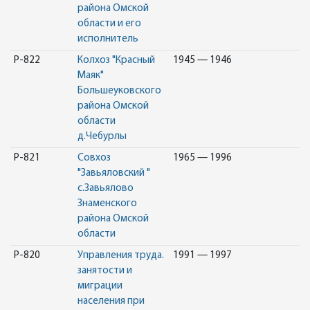
района Омской
области и его
исполнитель
Р-822
Колхоз "Красный
1945 — 1946
Маяк"
Большеуковского
района Омской
области
д.Чебурлы
Р-821
Совхоз
1965 — 1996
"Завьяловский "
с.Завьялово
Знаменского
района Омской
области
Р-820
Управления труда.
1991 — 1997
занятости и
миграции
населения при