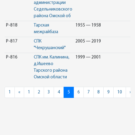
администрации
Седельниковского
района Омской об
Р-818
Тарская
1955 — 1958
межрайбаза
Р-817
СПК
2005 — 2019
"Чекрушанский"
Р-816
СПК им. Калинина,
1999 — 2001
д.Ишеево
Тарского района
Омской области
Previous
N
1
«
1
2
3
4
5
6
7
8
9
10
»