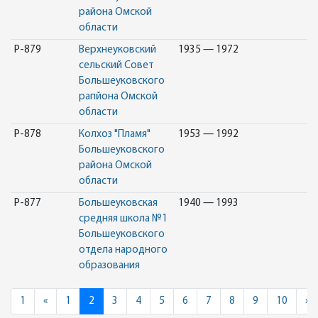
района Омской
области
Р-879
Верхнеуковский
1935 — 1972
сельский Совет
Большеуковского
рапйона Омской
области
Р-878
Колхоз "Пламя"
1953 — 1992
Большеуковского
района Омской
области
Р-877
Большеуковская
1940 — 1993
средняя школа №1
Большеуковского
отдела народного
образования
Previous
N
1
«
1
2
3
4
5
6
7
8
9
10
»