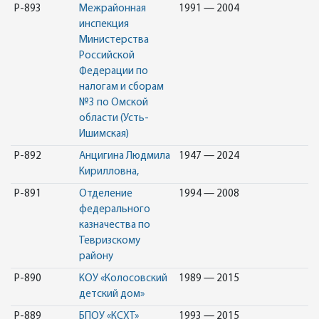
Р-893
Межрайонная
1991 — 2004
инспекция
Министерства
Российской
Федерации по
налогам и сборам
№3 по Омской
области (Усть-
Ишимская)
Р-892
Анцигина Людмила
1947 — 2024
Кирилловна,
Р-891
Отделение
1994 — 2008
федерального
казначества по
Тевризскому
району
Р-890
КОУ «Колосовский
1989 — 2015
детский дом»
Р-889
БПОУ «КСХТ»
1993 — 2015