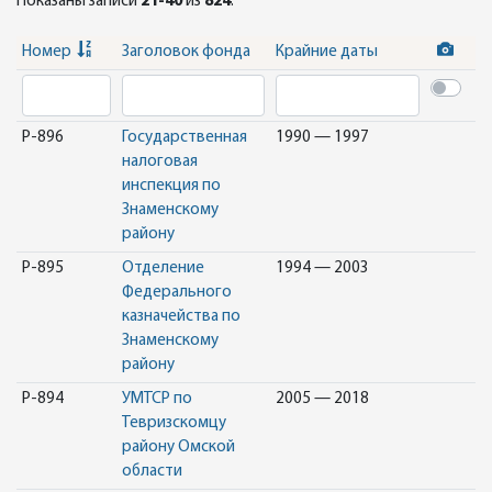
Показаны записи
21-40
из
824
.
Номер
Заголовок фонда
Крайние даты
Р-896
Государственная
1990 — 1997
налоговая
инспекция по
Знаменскому
району
Р-895
Отделение
1994 — 2003
Федерального
казначейства по
Знаменскому
району
Р-894
УМТСР по
2005 — 2018
Тевризскомцу
району Омской
области