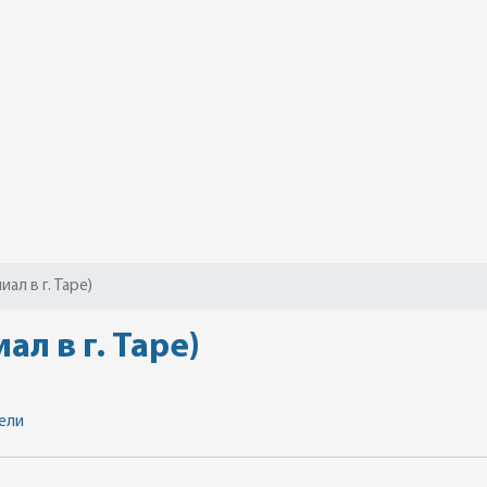
ал в г. Таре)
л в г. Таре)
ели