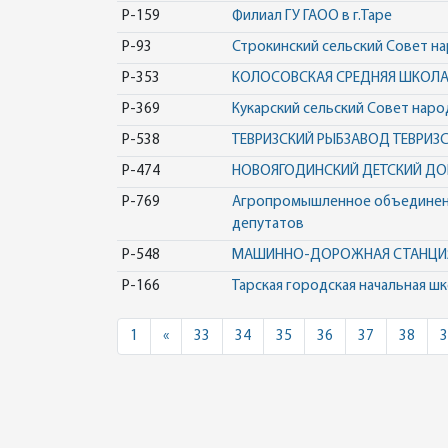
Р-159
Филиал ГУ ГАОО в г.Таре
Р-93
Строкинский сельский Совет н
Р-353
КОЛОСОВСКАЯ СРЕДНЯЯ ШКОЛ
Р-369
Кукарский сельский Совет наро
Р-538
ТЕВРИЗСКИЙ РЫБЗАВОД ТЕВРИЗ
Р-474
НОВОЯГОДИНСКИЙ ДЕТСКИЙ ДО
Р-769
Агропромышленное объединени
депутатов
Р-548
МАШИННО-ДОРОЖНАЯ СТАНЦИЯ
Р-166
Тарская городская начальная ш
Previous
1
«
33
34
35
36
37
38
3