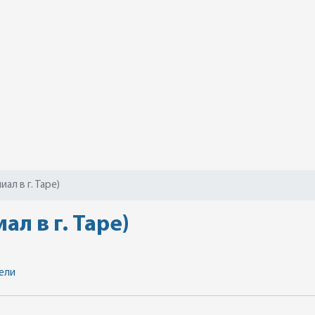
ал в г. Таре)
л в г. Таре)
ели