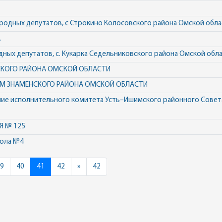
ародных депутатов, с Строкино Колосовского района Омской обла
А
дных депутатов, с. Кукарка Седельниковского района Омской обл
СКОГО РАЙОНА ОМСКОЙ ОБЛАСТИ
М ЗНАМЕНСКОГО РАЙОНА ОМСКОЙ ОБЛАСТИ
е исполнительного комитета Усть–Ишимского районного Совет
 № 125
кола №4
Next
9
40
41
42
»
42