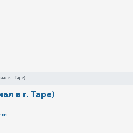
ал в г. Таре)
л в г. Таре)
ели