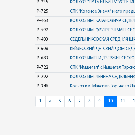
Р-235
КОЛХОЗ "ПУТЬ ИЛЬИЧА" УСТЬ
Р-725
СПК "Красное Знамя" и его пре
Р-463
КОЛХОЗ ИМ. КАГАНОВИЧА СЕД
Р-592
КОЛХОЗ ИМ. ФРУНЗЕ ЗНАМЕНСК
Р-483
СЕДЕЛЬНИКОВСКАЯ СРЕДНЯЯ Ш
Р-608
КЕЙЗЕССКИЙ ДЕТСКИЙ ДОМ СЕ
Р-683
КОЛХОЗ ИМЕНИ ДЗЕРЖИНСКОГО
Р-722
СПК "Имшегал" с.Имшегал Тарск
Р-292
КОЛХОЗ ИМ. ЛЕНИНА СЕДЕЛЬН
Р-346
Колхоз им. Максима Горького Л
Previous
1
«
5
6
7
8
9
10
11