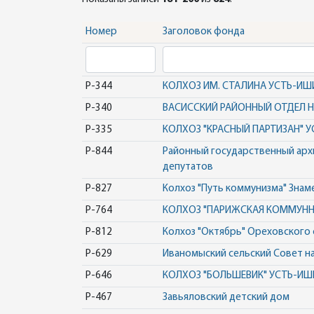
Номер
Заголовок фонда
Р-344
КОЛХОЗ ИМ. СТАЛИНА УСТЬ-И
Р-340
ВАСИССКИЙ РАЙОННЫЙ ОТДЕЛ 
Р-335
КОЛХОЗ "КРАСНЫЙ ПАРТИЗАН"
Р-844
Районный государственный арх
депутатов
Р-827
Колхоз "Путь коммунизма" Знам
Р-764
КОЛХОЗ "ПАРИЖСКАЯ КОММУНН
Р-812
Колхоз "Октябрь" Ореховского
Р-629
Иваномыский сельский Совет на
Р-646
КОЛХОЗ "БОЛЬШЕВИК" УСТЬ-И
Р-467
Завьяловский детский дом