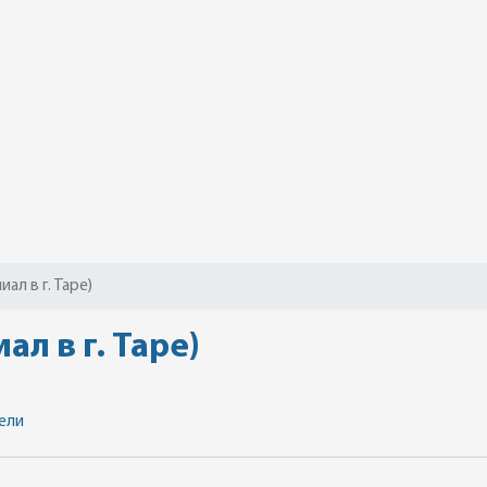
ал в г. Таре)
л в г. Таре)
ели