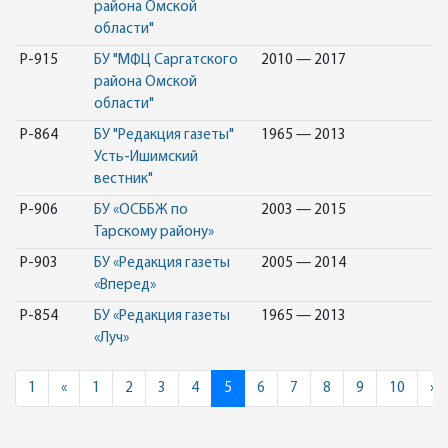
района Омской
области"
Р-915
БУ "МФЦ Саргатского
2010 — 2017
района Омской
области"
Р-864
БУ "Редакция газеты"
1965 — 2013
Усть-Ишимский
вестник"
Р-906
БУ «ОСББЖ по
2003 — 2015
Тарскому району»
Р-903
БУ «Редакция газеты
2005 — 2014
«Вперед»
Р-854
БУ «Редакция газеты
1965 — 2013
«Луч»
Previous
N
1
«
1
2
3
4
5
6
7
8
9
10
»