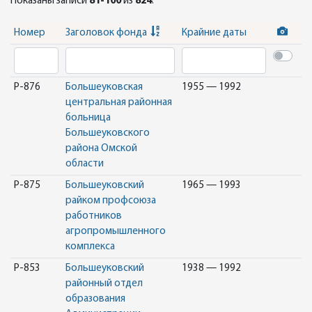
Показаны записи
81-100
из
824
.
Номер
Заголовок фонда
Крайние даты
Р-876
Большеуковская
1955 — 1992
центральная районная
больница
Большеуковского
района Омской
области
Р-875
Большеуковский
1965 — 1993
райком профсоюза
работников
агропромышленного
комплекса
Р-853
Большеуковский
1938 — 1992
районный отдел
образования