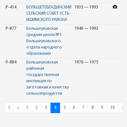
Р-414
БОЛЬШЕТЕБЕНДИНСКИЙ
1935 — 1993
СЕЛЬСКИЙ СОВЕТ УСТЬ-
ИШИМСКОГО РАЙОНА
Р-877
Большеуковская
1940 — 1993
средняя школа №1
Большеуковского
отдела народного
образования
Р-884
Большеуковская
1970 — 1975
районная
государственная
инспекция по
заготовкам и качеству
сельхозпродуктов
Previous
N
1
«
1
2
3
4
5
6
7
8
9
10
»