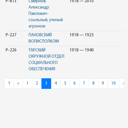
Р-813
Смирнов
1918 — 2010
Александр
Павлович-
ссыльный, ученый
агроном
Р-227
ПАНОВСКИЙ
1918 — 1925
ВОЛИСПОЛКОМ
Р-226
ТАРСКИЙ
1918 — 1940
ОКРУЖНОЙ ОТДЕЛ
СОЦИАЛЬНОГО
ОБЕСПЕЧЕНИЯ
Previous
N
1
«
1
2
3
4
5
6
7
8
9
10
»