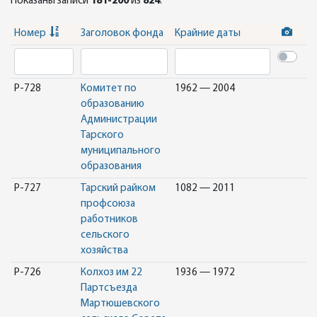
Показаны записи
181-200
из
824
.
Номер
Заголовок фонда
Крайние даты
Р-728
Комитет по
1962 — 2004
образованию
Администрации
Тарского
муниципального
образования
Р-727
Тарский райком
1082 — 2011
профсоюза
работников
сельского
хозяйства
Р-726
Колхоз им 22
1936 — 1972
Партсъезда
Мартюшевского