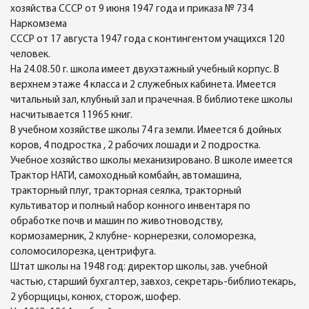
хозяйства СССР от 9 июня 1947 года и приказа № 734
Наркомзема
СССР от 17 августа 1947 года с контингентом учащихся 120
человек.
На 24.08.50 г. школа имеет двухэтажный учебный корпус. В
верхнем этаже 4 класса и 2 служебных кабинета. Имеется
читальный зал, клубный зал и прачечная. В библиотеке школы
насчитывается 11965 книг.
В учебном хозяйстве школы 74 га земли. Имеется 6 дойных
коров, 4 подростка , 2 рабочих лошади и 2 подростка.
Учебное хозяйство школы механизировано. В школе имеется
Трактор НАТИ, самоходный комбайн, автомашина,
тракторный плуг, тракторная сеялка, тракторный
культиватор и полный набор конного инвентаря по
обработке почв и машин по животноводству,
кормозамерник, 2 клубне- корнерезки, соломорезка,
соломосилорезка, центрифуга.
Штат школы на 1948 год: директор школы, зав. учебной
частью, старший бухгалтер, завхоз, секретарь-библиотекарь,
2 уборщицы, конюх, сторож, шофер.