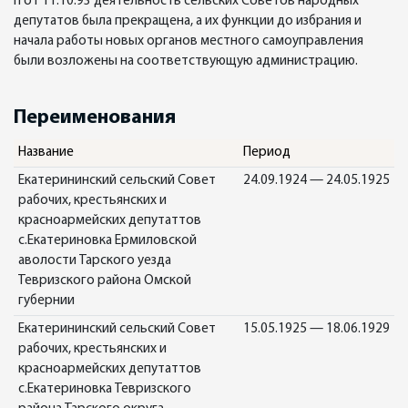
п от 11.10.93 деятельность сельских Советов народных
депутатов была прекращена, а их функции до избрания и
начала работы новых органов местного самоуправления
были возложены на соответствующую администрацию.
Переименования
Название
Период
Екатерининский сельский Совет
24.09.1924 — 24.05.1925
рабочих, крестьянских и
красноармейских депутаттов
с.Екатериновка Ермиловской
аволости Тарского уезда
Тевризского района Омской
губернии
Екатерининский сельский Совет
15.05.1925 — 18.06.1929
рабочих, крестьянских и
красноармейских депутаттов
с.Екатериновка Тевризского