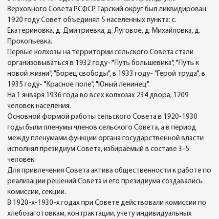
Верховного Совета РСФСР Тарский округ был ликвидирован.
1920 году Совет объединял 5 населенных пункта: с.
Екатериновка, д. Дмитриевка, д. Луговое, д. Михайловка, д.
Прокопьевка.
Первые колхозы на территории сельского Совета стали
организовываться в 1932 году- "Путь большевика", "Путь к
новой жизни", "Борец свободы", в 1933 году- "Герой труда", в
1935 году- "Красное поле", "Юный ленинец".
На 1 января 1936 года во всех колхозах 234 двора, 1209
человек населения.
Основной формой работы сельского Совета в 1920-1930
годы были пленумы членов сельского Совета, а в период
между пленумами функции органа государственной власти
исполнял президиум Совета, избираемый в составе 3-5
человек.
Для привлечения Совета актива общественности к работе по
реализации решений Совета и его президиума создавались
комиссии, секции.
В 1920-х-1930-х годах при Совете действовали комиссии по
хлебозаготовкам, контрактации, учету индивидуальных