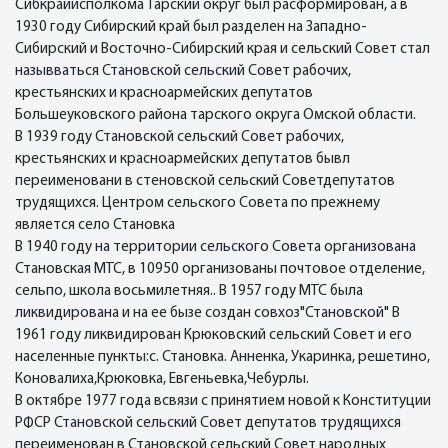
Сибкрайисполкома Тарский округ был расформирован, а в
1930 году Сибирский край был разделен на Западно-
Сибирский и Восточно-Сибирский края и сельский Совет стал
назывваться Становской сельский Совет рабочих,
крестьянских и красноармейских депутатов
Большеуковского района тарского округа Омской области.
В 1939 году Становской сельский Совет рабочих,
крестьянских и красноармейских депутатов бывл
переименовани в стеновской сельский Советдепутатов
трудящихся. Центром сельского Совета по прежнему
является село Становка
В 1940 году на территории сельского Совета организована
Становская МТС, в 10950 организованы почтовое отделение,
сельпо, школа восьмилетняя.. В 1957 году МТС была
ликвидирована и на ее бызе создан совхоз"Становской" В
1961 году ликвидирован Крюковский сельский Совет и его
населенные пункты:с. Становка. Анненка, Укаринка, решетино,
Коновалиха,Крюковка, Евгеньевка,Чебурлы.
В октябре 1977 года всвязи с принятием новой к Конституции
РФСР Становской сельский Совет депутатов трудящихся
переименован в Становской сельский Совет народных