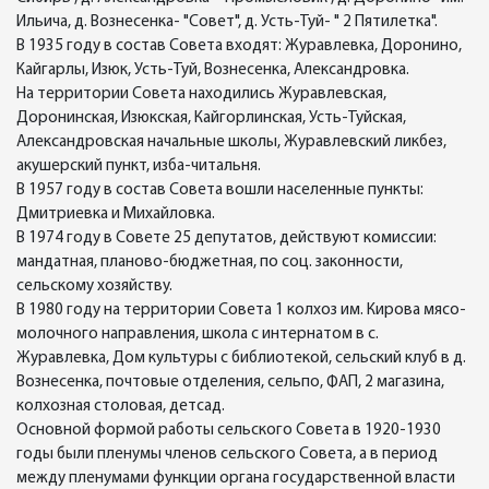
Ильича, д. Вознесенка- "Совет", д. Усть-Туй- " 2 Пятилетка".
В 1935 году в состав Совета входят: Журавлевка, Доронино,
Кайгарлы, Изюк, Усть-Туй, Вознесенка, Александровка.
На территории Совета находились Журавлевская,
Доронинская, Изюкская, Кайгорлинская, Усть-Туйская,
Александровская начальные школы, Журавлевский ликбез,
акушерский пункт, изба-читальня.
В 1957 году в состав Совета вошли населенные пункты:
Дмитриевка и Михайловка.
В 1974 году в Совете 25 депутатов, действуют комиссии:
мандатная, планово-бюджетная, по соц. законности,
сельскому хозяйству.
В 1980 году на территории Совета 1 колхоз им. Кирова мясо-
молочного направления, школа с интернатом в с.
Журавлевка, Дом культуры с библиотекой, сельский клуб в д.
Вознесенка, почтовые отделения, сельпо, ФАП, 2 магазина,
колхозная столовая, детсад.
Основной формой работы сельского Совета в 1920-1930
годы были пленумы членов сельского Совета, а в период
между пленумами функции органа государственной власти