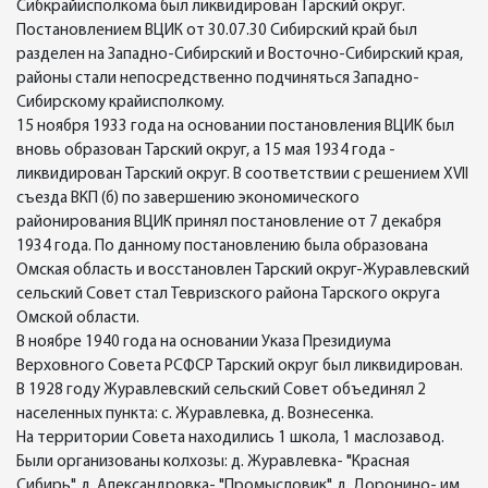
Сибкрайисполкома был ликвидирован Тарский округ.
Постановлением ВЦИК от 30.07.30 Сибирский край был
разделен на Западно-Сибирский и Восточно-Сибирский края,
районы стали непосредственно подчиняться Западно-
Сибирскому крайисполкому.
15 ноября 1933 года на основании постановления ВЦИК был
вновь образован Тарский округ, а 15 мая 1934 года -
ликвидирован Тарский округ. В соответствии с решением XVII
съезда ВКП (б) по завершению экономического
районирования ВЦИК принял постановление от 7 декабря
1934 года. По данному постановлению была образована
Омская область и восстановлен Тарский округ-Журавлевский
сельский Совет стал Тевризского района Тарского округа
Омской области.
В ноябре 1940 года на основании Указа Президиума
Верховного Совета РСФСР Тарский округ был ликвидирован.
В 1928 году Журавлевский сельский Совет объединял 2
населенных пункта: с. Журавлевка, д. Вознесенка.
На территории Совета находились 1 школа, 1 маслозавод.
Были организованы колхозы: д. Журавлевка- "Красная
Сибирь", д. Александровка- "Промысловик", д. Доронино- им.