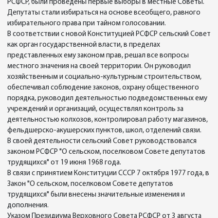
РСФСР, были проведены первые выборы в местные Советы.
Депутаты стали избираться на основе всеобщего, равного
избирательного права при тайном голосовании.
В соответствии с новой Конституцией РСФСР сельский Совет
как орган государственной власти, в пределах
представленных ему законом прав, решал все вопросы
местного значения на своей территории. Он руководил
хозяйственным и социально-культурным строительством,
обеспечивал соблюдение законов, охрану общественного
порядка, руководил деятельностью подведомственных ему
учреждений и организаций, осуществлял контроль за
деятельностью колхозов, контролировал работу магазинов,
фельдшерско-акушерских пунктов, школ, отделений связи.
В своей деятельности сельский Совет руководствовался
законом РСФСР "О сельском, поселковом Совете депутатов
трудящихся" от 19 июня 1968 года.
В связи с принятием Конституции СССР 7 октября 1977 года, в
Закон "О сельском, поселковом Совете депутатов
трудящихся" были внесены значительные изменения и
дополнения.
Указом Президиума Верховного Совета РСФСР от 3 августа