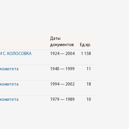
Даты
документов
Ед.хр.
И С. КОЛОСОВКА
1924 — 2004
1 158
 комитета
1940 — 1999
11
 комитета
1994 — 2002
18
 комитета
1979 — 1989
10