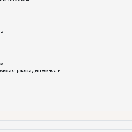
га
на
разным отраслям деятельности