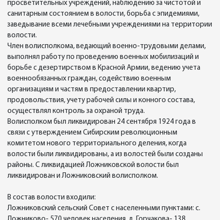
просветительных учреждений, наблюдению за чистотой и
санитарным состоянием в волости, борьба с эпидемиями,
заведывание всеми лечебными учреждениями на территории
волости.
Член волисполкома, ведающий военно-трудовыми делами,
выполнял работу по проведению военных мобилизаций и
борьбе с дезертирством в Красной Армии, ведению учета
военнообязанных граждан, содействию военным
организациям и частям в предоставлении квартир,
продовольствия, учету рабочей силы и конного состава,
осуществлял контроль за охраной труда.
Волисполком был ликвидирован 24 сентября 1924 года в
связи с утверждением Сибирским революционным
комитетом нового территориального деления, когда
волости были ликвидированы, а из волостей были созданы
районы. С ликвидацией Ложниковской волости был
ликвидирован и Ложниковский волисполком.
В состав волости входили:
Ложниковский сельский Совет с населенными пунктами: с.
Ложниково- 570 человек населения, д. Горчакова- 138