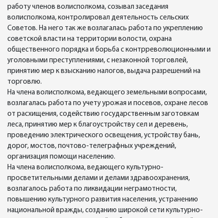
работу членов волисполкома, созывал заседания
волисполкома, контролировал деятельность сельских
Советов. На него так же возлагалась работа по укреплению
советской власти на территории волости, охрана
общественного порядка и борьба с контрреволюционными и
уголовными преступлениями, с незаконной торговлей,
принятию мер к взысканию налогов, выдача разрешений на
торговлю.
На члена волисполкома, ведающего земельными вопросами,
возлагалась работа по учету урожая и посевов, охране лесов
от расхищения, содействию государственным заготовкам
леса, принятию мер к благоустройству сел и деревень,
проведению электрического освещения, устройству бань,
дорог, мостов, почтово-телеграфных учреждений,
организация помощи населению.
На члена волисполкома, ведающего культурно-
просветительными делами и делами здравоохранения,
возлагалось работа по ликвидации неграмотности,
повышению культурного развития населения, устранению
национальной вражды, созданию широкой сети культурно-