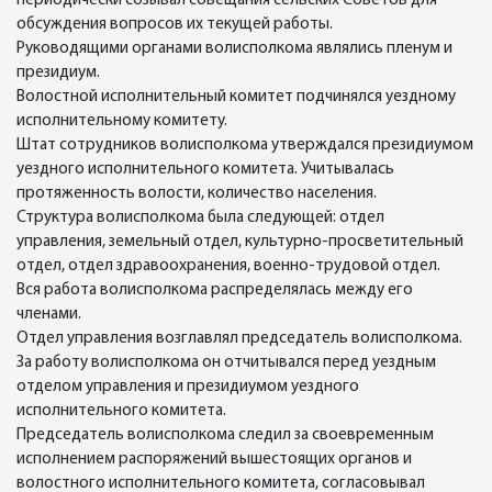
периодически созывал совещания сельских Советов для
обсуждения вопросов их текущей работы.
Руководящими органами волисполкома являлись пленум и
президиум.
Волостной исполнительный комитет подчинялся уездному
исполнительному комитету.
Штат сотрудников волисполкома утверждался президиумом
уездного исполнительного комитета. Учитывалась
протяженность волости, количество населения.
Структура волисполкома была следующей: отдел
управления, земельный отдел, культурно-просветительный
отдел, отдел здравоохранения, военно-трудовой отдел.
Вся работа волисполкома распределялась между его
членами.
Отдел управления возглавлял председатель волисполкома.
За работу волисполкома он отчитывался перед уездным
отделом управления и президиумом уездного
исполнительного комитета.
Председатель волисполкома следил за своевременным
исполнением распоряжений вышестоящих органов и
волостного исполнительного комитета, согласовывал