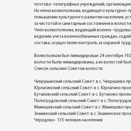
почтово-телеграфных учреждений, организация
На члена волисполкома, ведающего культурно-п
повышению культурного развития населения, у
за чистотой и санитарным состоянием в волост
Член волисполкома, ведающий военно-трудовым
ведению учета военнообязанных граждан, содей
состава, осуществлял контроль за охраной труд
Волисполком был ликвидирован 24 сентября 19
волости были ликвидированы, а из волостей бы
Список сельских Советов волости:
Чекрушанский сельский Совет: в с. Чекрушево пр
Юрлагинский сельский Совет: в с. Юрлагино прож
Бутаковский сельский Совет: в с. Бутаково прож
Пологрудовский сельский Совет: в с. Пологрудо
Мамешевский сельский Совет: в с. Мамешево пр
Знаменский сельский Совет: в с. Знаменское прож
Чередово- 135 человек населения;