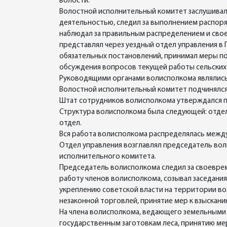
волости.
Волостной исполнительный комитет заслушивал 
деятельностью, следил за выполнением распор
наблюдал за правильным распределением и свое
представлял через уездный отдел управления в
обязательных постановлений, принимал меры по
обсуждения вопросов текущей работы сельских
Руководящими органами волисполкома являлись
Волостной исполнительный комитет подчинялся
Штат сотрудников волисполкома утверждался п
Структура волисполкома была следующей: отдел
отдел.
Вся работа волисполкома распределялась между
Отдел управления возглавлял председатель вол
исполнительного комитета.
Председатель волисполкома следил за своевре
работу членов волисполкома, созывал заседания
укреплению советской власти на территории во
незаконной торговлей, принятие мер к взыскани
На члена волисполкома, ведающего земельными в
государственным заготовкам леса, принятию мер