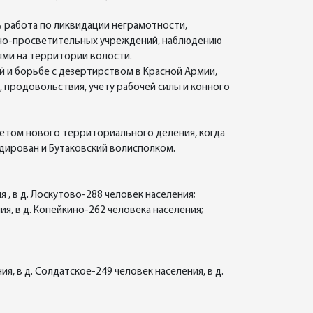
 работа по ликвидации неграмотности,
рно-просветительных учреждений, наблюдению
ями на территории волости.
 и борьбе с дезертирством в Красной Армии,
 продовольствия, учету рабочей силы и конного
етом нового территориального деления, когда
идирован и Бутаковский волисполком.
 , в д. Лоскутово-288 человек населения;
ия, в д. Копейкино-262 человека населения;
я, в д. Солдатское-249 человек населения, в д.