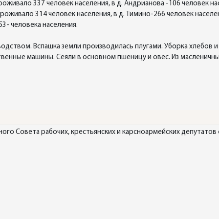
оживало 337 человек населения, в д. Андрианова -106 человек нас
роживало 314 человек населения, в д. Тимино-266 человек населен
53- человека населения.
одством. Вспашка земли производилась плугами. Уборка хлебов и
енные машины. Сеяли в основном пшеницу и овес. Из масленичных
го Совета рабочих, крестьянских и карсноармейских депутатов с