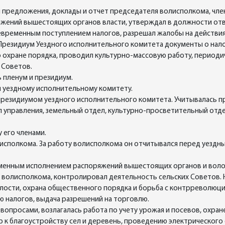
предложения, доклады и отчет председателя волисполкома, член
яжений вышестоящих органов власти, утверждал в должности от
временным поступлением налогов, разрешал жалобы на действия
 Президиум Уездного исполнительного комитета документы о нал
 охране порядка, проводил культурно-массовую работу, периоди
 Советов.
 пленум и президиум.
 уездному исполнительному комитету.
резидиумом уездного исполнительного комитета. Учитывалась пр
 управления, земельный отдел, культурно-просветительный отд
 его членами.
исполкома. За работу волисполкома он отчитывался перед уездн
менным исполнением распоряжений вышестоящих органов и воло
 волисполкома, контролировал деятельность сельских Советов. Н
лости, охрана общественного порядка и борьба с контрреволюц
ю налогов, выдача разрешений на торговлю.
опросами, возлагалась работа по учету урожая и посевов, охран
 к благоустройству сел и деревень, проведению электрического 