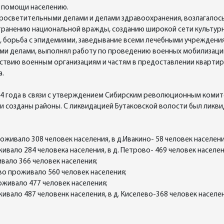
 помощи населению.
росветительными делами и делами здравоохранения, возлагалось
странению национальной вражды, созданию широкой сети культу
и, борьба с эпидемиями, заведывание всеми лечебными учреждени
и делами, выполнял работу по проведению военных мобилизаций
ствию военным организациям и частям в предоставлении квартир,
а.
24 года в связи с утверждением Сибирским революционным комит
ли созданы районы. С ликвидацией Бутаковской волости был ликв
оживало 308 человек населения, в д.Ивакино- 58 человек населения
ивало 284 человека населения, в д. Петрово- 469 человек населен
ивало 366 человек населения;
во проживало 560 человек населения;
оживало 477 человек населения;
ивало 487 человенк населения, в д. Киселево-368 человек населени