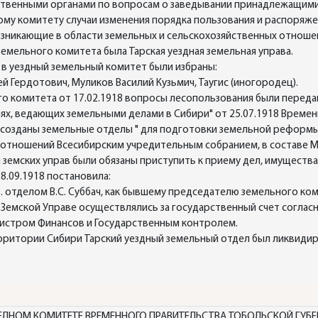
ственными органами по вопросам о заведывании принадлежащими
му комитету случаи изменения порядка пользования и распоряж
озникающие в области земельных и сельскохозяйственных отноше
емельного комитета была Тарская уездная земельная управа.
а в уездный земельный комитет были избраны:
 Гердотович, Муликов Василий Кузьмич, Таугис (иногородец).
го комитета от 17.02.1918 вопросы лесопользования были перед
ях, ведающих земельными делами в Сибири" от 25.07.1918 Време
 созданы земельные отделы " для подготовки земельной реформы
 отношений Всесибирским учредительным собранием, в составе М
земских управ были обязаны приступить к приему дел, имуществ
28.09.1918 постановила:
. отделом В.С. Суббач, как бывшему председателю земельного ко
Земской Управе осуществлялись за государственный счет соглас
нистром Финансов и Государственным контролем.
ерритории Сибири Тарский уездный земельный отдел был ликвидир
ЕЛНОМ КОМИТЕТЕ ВРЕМЕННОГО ПРАВИТЕЛЬСТВА ТОБОЛЬСКОЙ ГУБЕРН