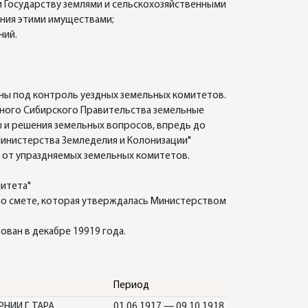
 Государству землями и сельскохозяйственными
ения этими имуществами;
ний.
аны под контроль уездных земельных комитетов.
нного Сибирского Правительства земельные
 и решения земельных вопросов, впредь до
инистерства Земледелия и Колонизации"
а от упраздняемых земельных комитетов.
митета"
но смете, которая утверждалась Министерством
ован в декабре 19919 года.
Период
ИИ Г. ТАРА
01.06.1917 — 09.10.1918