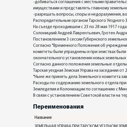
-добиваться соглашения с местными правитель
имуществами и представлять главному земельно
-разрешать вопросы, споры и недоразумения, в
Распорядительным органом Тарского Уездного З
На съезде проходившем с 23 по 28 мая 1917 год
Солоницкий Андрей Лаврентьевич, Гротен Андрей
Постановлением 3 сессии Губернского земельно
Согласно "Временного Положения об учреждени
комитеты были упразднены и при земствах были
окончательного установления новых земельных
Согласно данного положения земельные отделы 
Тарская уездная Земская Управа на заседании от 
"Ныне же принять дела Земельного комитета зав
Расходы по содержанию земельного отдела при 
Земледелия и Колонизации по соглашению с Ми
В связи с установлением Советской власти на т
Переименования
Название
ЗЕМЕЛЬНАЯ УПРАВА ПРИ ТАРСКОМ УЕЗДНОМ ЗЕМ