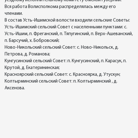
уездному исполнительному комитету Омской губернии.
Вся работа Волисполкома распределялась между его
членами.
В состав Усть-Ишимской волости входили сельские Советы:
Усть-Ишимский сельский Совет с населенными пунктами: с.
Усть-Ишим, п. Фреганский, п. Тяпугинский, п. Верх-Ашеванский,
п. Барсучий, х. Бобровский;
Ново-Никольский сельский Совет: с. Ново-Никольск, д.
Петрова, д. Романова;
Кунгусинский сельский Совет: п. Кунгусинский, п. Карасук, п.
Крутой, д. Екатерининская;
Красноярский сельский Совет: с. Красноярка, д. Утускун;
Колтырминский сельский Совет: п. Колтырминский , д.
Аксенова.