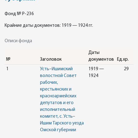
Фонд № Р-236
Крайние даты документов: 1919 — 1924 гг.
Описи фонда
Даты
№
Заголовок
документов
Ед.хр.
1
Усть–Ишимский
1919 —
29
волостной Совет
1924
рабочих,
крестьянских и
красноармейских
депутатов и его
исполнительный
комитет, с. Усть–
Ишим Тарского уезда
Омской губернии