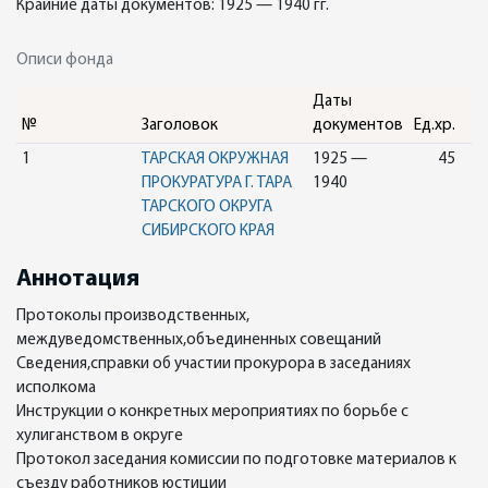
Крайние даты документов: 1925 — 1940 гг.
Описи фонда
Даты
№
Заголовок
документов
Ед.хр.
1
ТАРСКАЯ ОКРУЖНАЯ
1925 —
45
ПРОКУРАТУРА Г. ТАРА
1940
ТАРСКОГО ОКРУГА
СИБИРСКОГО КРАЯ
Аннотация
Протоколы производственных,
междуведомственных,объединенных совещаний
Сведения,справки об участии прокурора в заседаниях
исполкома
Инструкции о конкретных мероприятиях по борьбе с
хулиганством в округе
Протокол заседания комиссии по подготовке материалов к
съезду работников юстиции