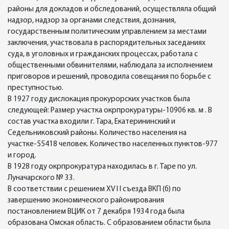
районы для докладов и обследований, осуществляла общий
надзор, надзор за органами следствия, дознания,
государственным политическим управлением за местами
заключения, участвовала в распорядительных заседаниях
суда, в уголовных и гражданских процессах, работала с
общественными обвинителями, наблюдала за исполнением
приговоров и решений, проводила совещания по борьбе с
преступностью.
В 1927 году дислокация прокурорских участков была
следующей: Размер участка окрпрокуратуры-10906 кв. м . В
состав участка входили г. Тара, Екатерининский и
Седельниковский районы. Количество населения на
участке-55418 человек. Количество населенных пунктов-977
и город.
В 1928 году окрпрокуратура находилась в г. Таре по ул.
Луначарского № 33.
В соответствии с решением XV l l съезда ВКП (б) по
завершению экономического районирования
постановлением ВЦИК от 7 декабря 1934 года была
образована Омская область. С образованием области была