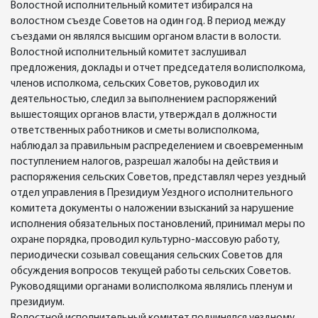
Волостной исполнительный комитет избирался на
волостном съезде Советов на один год. В период между
съездами он являлся высшим органом власти в волости.
Волостной исполнительный комитет заслушивал
предложения, доклады и отчет председателя волисполкома,
членов исполкома, сельских Советов, руководил их
деятельностью, следил за выполнением распоряжений
вышестоящих органов власти, утверждал в должности
ответственных работников и сметы волисполкома,
наблюдал за правильным распределением и своевременным
поступлением налогов, разрешал жалобы на действия и
распоряжения сельских Советов, представлял через уездный
отдел управления в Президиум Уездного исполнительного
комитета документы о наложении взысканий за нарушение
исполнения обязательных постановлений, принимал меры по
охране порядка, проводил культурно-массовую работу,
периодически созывал совещания сельских Советов для
обсуждения вопросов текущей работы сельских Советов.
Руководящими органами волисполкома являлись пленум и
президиум.