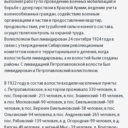
выполнял работу по проведению военных мобилизаций и
борьбе с дезертирством в Красной Армии, ведению учета
военнообязанных граждан, содействию военным
организациям и частям в предоставлении квартир,
продовольствия, учету рабочей силы и конного состава,
осуществлял контроль за охраной труда.
Волисполком был ликвидирован 24 сентября 1924 года в
связи с утверждением Сибирским революционным
комитетом нового территориального деления, когда
волости были ликвидированы, а из волостей были созданы
районы. С ликвидацией Петропавловской волости был
ликвидирован и Петропавловский волисполком.
В 1922 году в состав волости входили населенные пункты:
с. Петропавловское, в котором проживало 330 человек, в
пос. Покровский- 215 человек, в пос. Знаменский-145 человек,
в пос. Московский-90 человек, в пос. Емельяновский-169
человек, в пос. Верхнее Емельяновский-58 человек, в пос.
Ольгинский-94 человека, в пос. Андреевский-265 человек, в
пос. Рябовский-139 человек, в д. Огородная-99 человек, в д.
Каргач-40 человек, д.черный Мыс- 39 человек, д. Круговое-