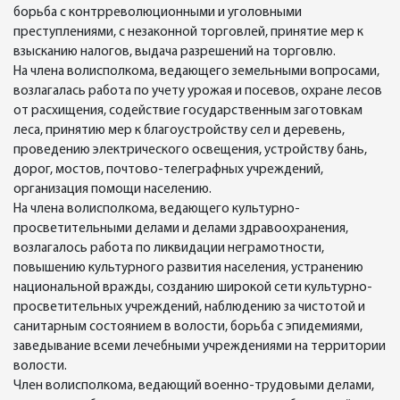
борьба с контрреволюционными и уголовными
преступлениями, с незаконной торговлей, принятие мер к
взысканию налогов, выдача разрешений на торговлю.
На члена волисполкома, ведающего земельными вопросами,
возлагалась работа по учету урожая и посевов, охране лесов
от расхищения, содействие государственным заготовкам
леса, принятию мер к благоустройству сел и деревень,
проведению электрического освещения, устройству бань,
дорог, мостов, почтово-телеграфных учреждений,
организация помощи населению.
На члена волисполкома, ведающего культурно-
просветительными делами и делами здравоохранения,
возлагалось работа по ликвидации неграмотности,
повышению культурного развития населения, устранению
национальной вражды, созданию широкой сети культурно-
просветительных учреждений, наблюдению за чистотой и
санитарным состоянием в волости, борьба с эпидемиями,
заведывание всеми лечебными учреждениями на территории
волости.
Член волисполкома, ведающий военно-трудовыми делами,