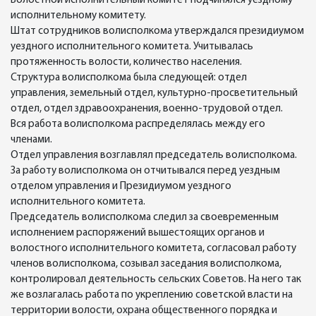
Волостной исполнительный комитет подчинялся уездному
исполнительному комитету.
Штат сотрудников волисполкома утверждался президиумом
уездного исполнительного комитета. Учитывалась
протяженность волости, количество населения.
Структура волисполкома была следующей: отдел
управления, земельный отдел, культурно-просветительный
отдел, отдел здравоохранения, военно-трудовой отдел.
Вся работа волисполкома распределялась между его
членами.
Отдел управления возглавлял председатель волисполкома.
За работу волисполкома он отчитывался перед уездным
отделом управления и Президиумом уездного
исполнительного комитета.
Председатель волисполкома следил за своевременным
исполнением распоряжений вышестоящих органов и
волостного исполнительного комитета, согласовал работу
членов волисполкома, созывал заседания волисполкома,
контролировал деятельность сельских Советов. На него так
же возлагалась работа по укреплению советской власти на
территории волости, охрана общественного порядка и