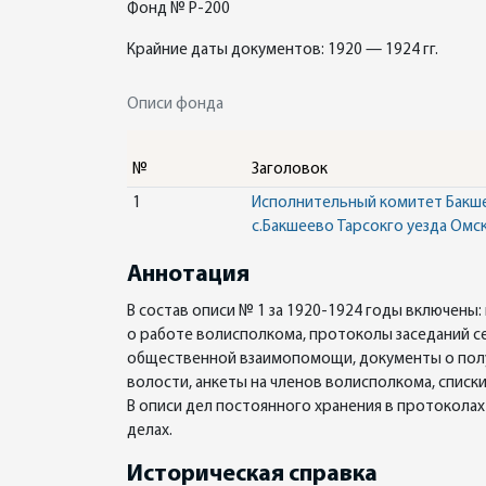
Фонд № Р-200
Крайние даты документов: 1920 — 1924 гг.
Описи фонда
№
Заголовок
1
Исполнительный комитет Бакшее
с.Бакшеево Тарсокго уезда Омс
Аннотация
В состав описи № 1 за 1920-1924 годы включены
о работе волисполкома, протоколы заседаний с
общественной взаимопомощи, документы о получ
волости, анкеты на членов волисполкома, списк
В описи дел постоянного хранения в протоколах
делах.
Историческая справка