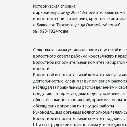
Историческая справка
к архивному фонду 200- "Исполнительный коми
волостного Совета рабочих, крестьянских и кра
с. Бакшеево Тарского уезда Омской губернии"
за 1920-1924 годы
С окончательным установлением советской влас
волостного совета рабочих, крестьянских и кра
Волостной исполнительный комитет избирался н
волости.
Волостной исполнительный комитет заслушивал 
деятельностью, следил за выполнением распор
наблюдал за правильным распределением и свое
представлял через уездный отдел управления в
обязательных постановлений, принимал меры по
обсуждения вопросов их текущей работы.
Руководящими органами волисполкома являлись
Волостной исполнительный комитет подчинялся
Штат сотрудников волисполкома утверждался п