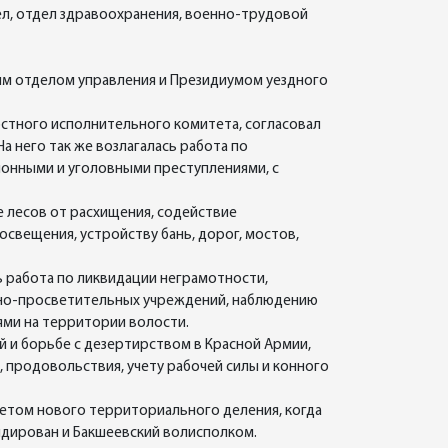
ел, отдел здравоохранения, военно-трудовой
ым отделом управления и Президиумом уездного
стного исполнительного комитета, согласовал
а него так же возлагалась работа по
ионными и уголовными преступлениями, с
е лесов от расхищения, содействие
освещения, устройству бань, дорог, мостов,
 работа по ликвидации неграмотности,
рно-просветительных учреждений, наблюдению
ями на территории волости.
 и борьбе с дезертирством в Красной Армии,
 продовольствия, учету рабочей силы и конного
етом нового территориального деления, когда
идирован и Бакшеевский волисполком.