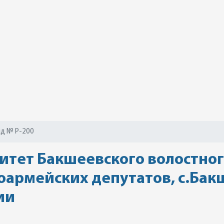
д № Р-200
тет Бакшеевского волостного
оармейских депутатов, с.Бак
ии