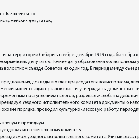
тет Бакшеевского
сноармейских депутатов,
ти на территории Сибири в ноябре-декабре 1919 года был образ
сноармейских депутатов. Точнее дату образования волисполкома у
а волостном съезде Советов на один год. В период между съезда
предложения, доклады и отчет председателя волисполкома, член
яжений вышестоящих органов власти, утверждал в должности от
временным поступлением налогов, разрешал жалобы на действия
 Президиум Уездного исполнительного комитета документы о нал
 охране порядка, проводил культурно-массовую работу, периоди
 пленум и президиум.
 уездному исполнительному комитету.
резидиумом уездного исполнительного комитета. Учитывалась пр