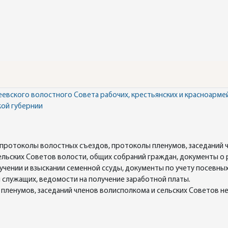
вского волостного Совета рабочих, крестьянских и красноармей
кой губернии
: протоколы волостных съездов, протоколы пленумов, заседаний 
ельских Советов волости, общих собраний граждан, документы о 
ении и взыскании семенной ссуды, документы по учету посевных 
и служащих, ведомости на получение заработной платы.
 пленумов, заседаний членов волисполкома и сельских Советов не