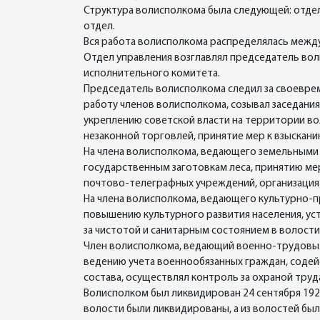
Структура волисполкома была следующей: отдел
отдел.
Вся работа волисполкома распределялась между
Отдел управления возглавлял председатель вол
исполнительного комитета.
Председатель волисполкома следил за своевре
работу членов волисполкома, созывал заседания
укреплению советской власти на территории во
незаконной торговлей, принятие мер к взыскани
На члена волисполкома, ведающего земельными в
государственным заготовкам леса, принятию мер
почтово-телеграфных учреждений, организация
На члена волисполкома, ведающего культурно-п
повышению культурного развития населения, у
за чистотой и санитарным состоянием в волост
Член волисполкома, ведающий военно-трудовым
ведению учета военнообязанных граждан, содей
состава, осуществлял контроль за охраной труд
Волисполком был ликвидирован 24 сентября 19
волости были ликвидированы, а из волостей бы