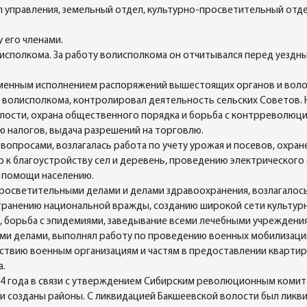
 управления, земельный отдел, культурно-просветительный отд
 его членами.
исполкома. За работу волисполкома он отчитывался перед уездн
менным исполнением распоряжений вышестоящих органов и воло
 волисполкома, контролировал деятельность сельских Советов. Н
лости, охрана общественного порядка и борьба с контрреволюц
ю налогов, выдача разрешений на торговлю.
опросами, возлагалась работа по учету урожая и посевов, охран
 к благоустройству сел и деревень, проведению электрического 
 помощи населению.
росветительными делами и делами здравоохранения, возлагалось
странению национальной вражды, созданию широкой сети культу
и, борьба с эпидемиями, заведывание всеми лечебными учреждени
и делами, выполнял работу по проведению военных мобилизаций
ствию военным организациям и частям в предоставлении квартир,
а.
24 года в связи с утверждением Сибирским революционным комит
ли созданы районы. С ликвидацией Бакшеевской волости был ликв