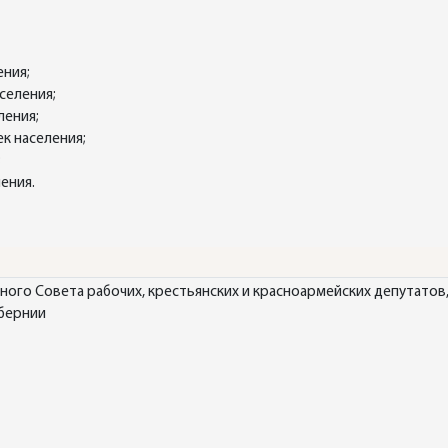
ения;
селения;
ления;
к населения;
;
ения.
го Совета рабочих, крестьянских и красноармейских депутатов,
убернии