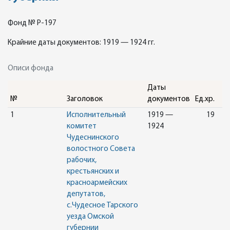
Фонд № Р-197
Крайние даты документов: 1919 — 1924 гг.
Описи фонда
Даты
№
Заголовок
документов
Ед.хр.
1
Исполнительный
1919 —
19
комитет
1924
Чудеснинского
волостного Совета
рабочих,
крестьянских и
красноармейских
депутатов,
с.Чудесное Тарского
уезда Омской
губернии