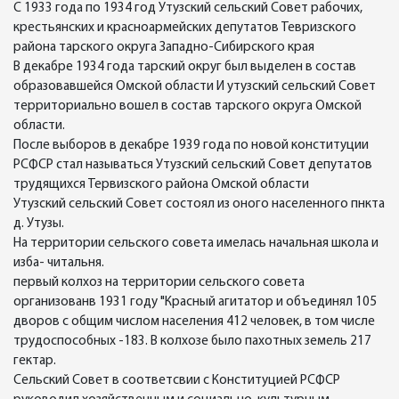
С 1933 года по 1934 год Утузский сельский Совет рабочих,
крестьянских и красноармейских депутатов Тевризского
района тарского округа Западно-Сибирского края
В декабре 1934 года тарский округ был выделен в состав
образовавшейся Омской области И утузский сельский Совет
территориально вошел в состав тарского округа Омской
области.
После выборов в декабре 1939 года по новой конституции
РСФСР стал называться Утузский сельский Совет депутатов
трудящихся Тервизского района Омской области
Утузский сельский Совет состоял из оного населенного пнкта
д. Утузы.
На территории сельского совета имелась начальная школа и
изба- читальня.
первый колхоз на территории сельского совета
организованв 1931 году "Красный агитатор и объединял 105
дворов с общим числом населения 412 человек, в том числе
трудоспособных -183. В колхозе было пахотных земель 217
гектар.
Сельский Совет в соответсвии с Конституцией РСФСР