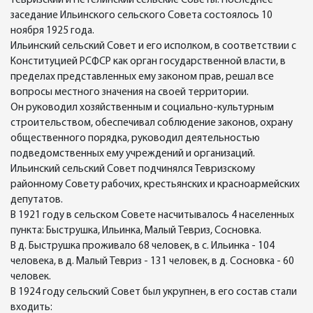
Тевризский и Петелинский сельские Советы. Последнее
заседание Ильинского сельского Совета состоялось 10
ноября 1925 года.
Ильинский сельский Совет и его исполком, в соответствии с
Конституцией РСФСР как орган государственной власти, в
пределах представленных ему законом прав, решал все
вопросы местного значения на своей территории.
Он руководил хозяйственным и социально-культурным
строительством, обеспечивал соблюдение законов, охрану
общественного порядка, руководил деятельностью
подведомственных ему учреждений и организаций.
Ильинский сельский Совет подчинялся Тевризскому
районному Совету рабочих, крестьянских и красноармейских
депутатов.
В 1921 году в сельском Совете насчитывалось 4 населенных
пункта: Быструшка, Ильинка, Малый Тевриз, Сосновка.
В д. Быструшка проживало 68 человек, в с. Ильинка - 104
человека, в д. Малый Тевриз - 131 человек, в д. Сосновка - 60
человек.
В 1924 году сельский Совет был укрупнен, в его состав стали
входить: