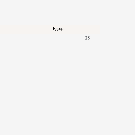
Ед.хр.
25