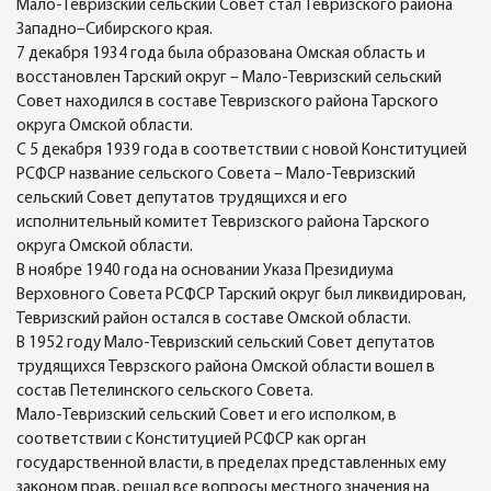
Мало-Тевризский сельский Совет стал Тевризского района
Западно–Сибирского края.
7 декабря 1934 года была образована Омская область и
восстановлен Тарский округ – Мало-Тевризский сельский
Совет находился в составе Тевризского района Тарского
округа Омской области.
С 5 декабря 1939 года в соответствии с новой Конституцией
РСФСР название сельского Совета – Мало-Тевризский
сельский Совет депутатов трудящихся и его
исполнительный комитет Тевризского района Тарского
округа Омской области.
В ноябре 1940 года на основании Указа Президиума
Верховного Совета РСФСР Тарский округ был ликвидирован,
Тевризский район остался в составе Омской области.
В 1952 году Мало-Тевризский сельский Совет депутатов
трудящихся Теврзского района Омской области вошел в
состав Петелинского сельского Совета.
Мало-Тевризский сельский Совет и его исполком, в
соответствии с Конституцией РСФСР как орган
государственной власти, в пределах представленных ему
законом прав, решал все вопросы местного значения на