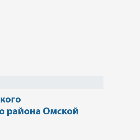
ского
го района Омской