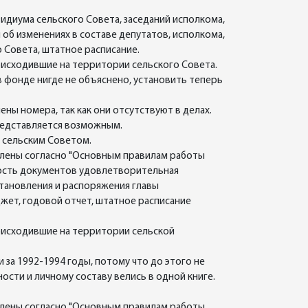
идиума сельского Совета, заседаний исполкома,
 об изменениях в составе депутатов, исполкома,
 Совета, штатное расписание.
исходившие на территории сельского Совета.
 фонде нигде не объяснено, установить теперь
ны номера, так как они отсутствуют в делах.
представляется возможным.
м сельским Советом.
млены согласно "Основным правилам работы
ность документов удовлетворительная
становления и распоряжения главы
жет, годовой отчет, штатное расписание
исходившие на территории сельской
за 1992-1994 годы, потому что до этого не
ости и личному составу велись в одной книге.
млены согласно "Основным правилам работы