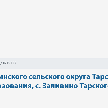
д № Р-137
нского сельского округа Тар
зования, с. Заливино Тарско