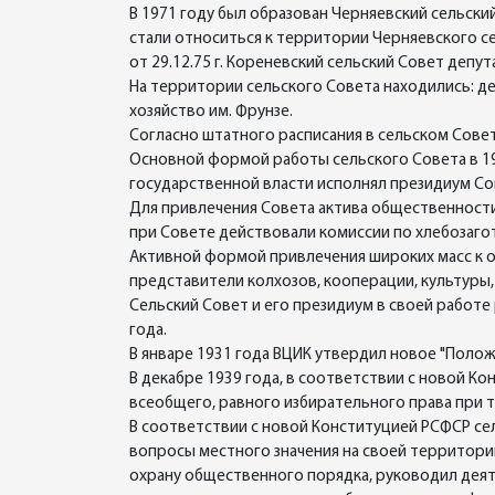
В 1971 году был образован Черняевский сельски
стали относиться к территории Черняевского се
от 29.12.75 г. Кореневский сельский Совет депу
На территории сельского Совета находились: де
хозяйство им. Фрунзе.
Согласно штатного расписания в сельском Совет
Основной формой работы сельского Совета в 19
государственной власти исполнял президиум Сов
Для привлечения Совета актива общественности 
при Совете действовали комиссии по хлебозагот
Активной формой привлечения широких масс к 
представители колхозов, кооперации, культуры,
Сельский Совет и его президиум в своей работ
года.
В январе 1931 года ВЦИК утвердил новое "Поло
В декабре 1939 года, в соответствии с новой К
всеобщего, равного избирательного права при 
В соответствии с новой Конституцией РСФСР сел
вопросы местного значения на своей территори
охрану общественного порядка, руководил дея