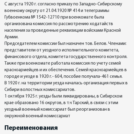
С августа 1920 г. согласно приказу по Западно-Сибирскому
военному округу от 21.04.1920 № 414 и телеграммы
Губвоенкома № 1542-12710 при военкомате была
организована комиссия по рассмотрению ходатайств
населения за проведенные реквизиции войсками Красной
Армии.
Председателем комиссии был назначен тов. Белов. Членами:
представители от уездного исполнительного комитета,
финансового отдела, комитета государственного контроля.
Также при военкомате работала комиссия по учету семей
красноармейцев и их обеспечения. Семей красноармейцев в
городе и уезде в 1920 г.- 604, пособие получала-461 семья.
В 1920 г. на территории уезда началась организация первых в
Сибири волостных комиссариатов.
1 октября 1925 г. уезды были ликвидированы, в Сибирском
крае образовано 16 округов, в т.ч Тарский, в связи с этим
уездный военный комиссариат был реорганизован в
окружной военный комиссариат
Переименования