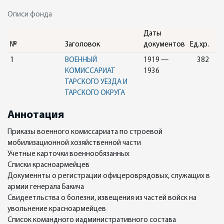
Описи фонда
Даты
№
Заголовок
документов
Ед.хр.
1
ВОЕННЫЙ
1919 —
382
КОМИССАРИАТ
1936
ТАРСКОГО УЕЗДА И
ТАРСКОГО ОКРУГА
Аннотация
Приказы военного комиссариата по строевой
мобилизационной хозяйственной части
Учетные карточки военнообязанных
Списки красноармейцев
Докуменнты о регистрации офицероврядовых, служащих в
армии генерала Бакича
Свидеетльства о болезни, извещения из частей войск на
увольнение красноармейцев
Список командного иадминистративного состава