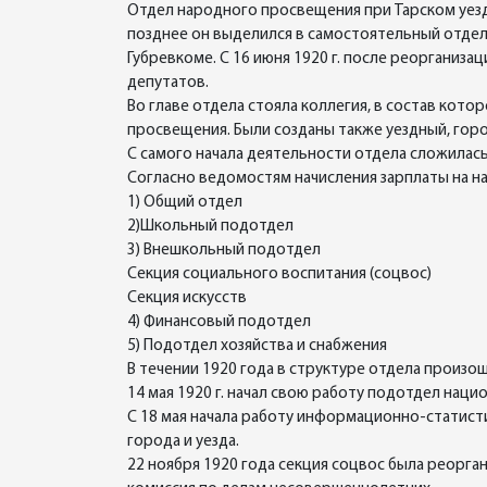
Отдел народного просвещения при Тарском уезд
позднее он выделился в самостоятельный отдел
Губревкоме. С 16 июня 1920 г. после реорганиза
депутатов.
Во главе отдела стояла коллегия, в состав кот
просвещения. Были созданы также уездный, гор
С самого начала деятельности отдела сложилась
Согласно ведомостям начисления зарплаты на н
1) Общий отдел
2)Школьный подотдел
3) Внешкольный подотдел
Секция социального воспитания (соцвос)
Секция искусств
4) Финансовый подотдел
5) Подотдел хозяйства и снабжения
В течении 1920 года в структуре отдела произ
14 мая 1920 г. начал свою работу подотдел нац
С 18 мая начала работу информационно-статисти
города и уезда.
22 ноября 1920 года секция соцвос была реорга