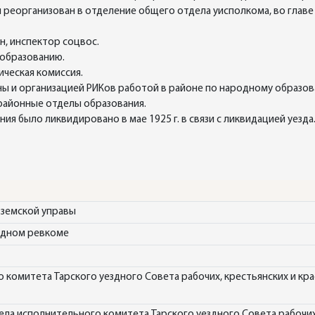
реорганизован в отделение общего отдела уисполкома, во главе 
н, инспектор соцвос.
 образованию.
ическая комиссия.
оны и организацией РИКов работой в районе по народному образ
 районные отделы образования.
ия было ликвидировано в мае 1925 г. в связи с ликвидацией уезд
 земской управы
здном ревкоме
 комитета Тарского уездного Совета рабочих, крестьянских и кр
ла исполнительного комитета Тарского уездного Совета рабочих,