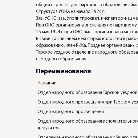
общий отдел. Отдел народного образования был 
Структура УОНА на начало 1924 г.:
Зав. УОНО, зав. Уполитпросвет, инспектор-нацме
При ОНО организована инспекция по народному
25 мая 1924 г. при ОНО была организована метод
В связи со слиянием некоторых волостей в рай
образованию, член РИКа. Позднее организованы
Тарское уездное отделение народного образован
народного образования.
Переименования
Название
Отдел народного образования Тарской уездной
Отдел народного просвещения при Тарском уе
Отдел народного просвещения
Отдел народного образования исполнительного
депутатов
Отделение народного образования общего отде