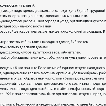
ико-просветительный.
следующих подотделов: дошкольного, подотдела Единой трудовой
ративно-организационного, национальных меньшинств.
уководством работы школ города и уезда, организацией курсов 
одотдел социального воспитания.
ботой детсадов, очагов, летних детских колоний и площадок. К 1
просветов, изб-читален, народных домов, библиотек.
сключительно детскими домами.
дных домов, клубов, культпросветов, изб-читален.
аботой национальных школ, обслуживал культурно-просветитель
освещения было принято Положение об едином отделе народного
а, одновременно являясь местным органом Губотнаробраза и раб
ения в отдел образования уисполкома была проведена с начала 19
зационный подотдел, подотдел социального воспитания, подотд
меньшинств, подотдел хозяйства и снабжения, финансовый подот
та 1921 г. при волисполкомах были организованы отделы народно
сполкома. Технический и канцелярский персонал отдела был сокращ