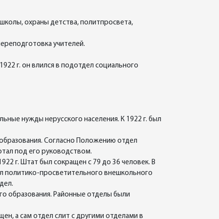
 школы, охраны детства, политпросвета,
переподготовка учителей.
922 г. он влился в подотдел социального
ные нужды нерусского населения. К 1922 г. был
 образования. Согласно Положению отдел
отал под его руководством.
22 г. Штат был сокращен с 79 до 36 человек. В
ел политико-просветительного внешкольного
дел.
го образования. Районные отделы были
ен, а сам отдел слит с другими отделами в