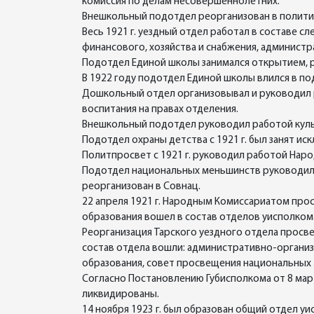
комиссия по делам несовершеннолетних.
Внешкольный подотдел реорганизован в полит
Весь 1921 г. уездный отдел работал в составе 
финансового, хозяйства и снабжения, админист
Подотдел Единой школы занимался открытием, р
В 1922 году подотдел Единой школы влился в п
Дошкольный отдел организовывал и руководил ра
воспитания на правах отделения.
Внешкольный подотдел руководил работой культ
Подотдел охраны детства с 1921 г. был занят и
Политпросвет с 1921 г. руководил работой Наро
Подотдел национальных меньшинств руководил р
реорганизован в Совнац.
22 апреля 1921 г. Народным Комиссариатом пр
образования вошел в состав отделов уисполком
Реорганизация Тарского уездного отдела просвещ
состав отдела вошли: административно-органи
образования, совет просвещения национальных 
Согласно Постановлению Губисполкома от 8 мар
ликвидированы.
14 ноября 1923 г. был образован общий отдел уи