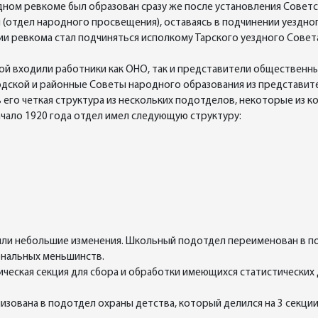
ном ревкоме был образован сразу же после установления Советск
 (отдел народного просвещения), оставаясь в подчинении уездно
ции ревкома стал подчиняться исполкому Тарского уездного Совет
орой входили работники как ОНО, так и представители обществен
одской и районные Советы народного образования из представите
 его четкая структура из нескольких подотделов, некоторые из к
ачало 1920 года отдел имел следующую структуру:
ошли небольшие изменения. Школьный подотдел переименован в 
иональных меньшинств.
ческая секция для сбора и обработки имеющихся статистических 
низована в подотдел охраны детства, который делился на 3 секции